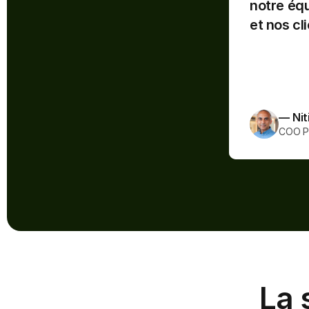
notre équ
construire
et nos cl
continuen
incroyabl
plus facil
— Nit
COO Pr
La 