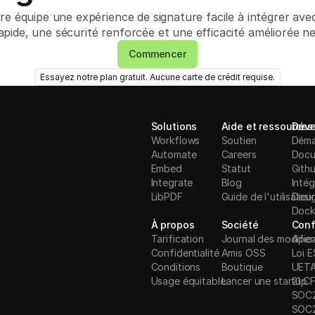
e équipe une expérience de signature facile à intégrer a
pide, une sécurité renforcée et une efficacité améliorée ne 
Commencer
Essayez notre plan gratuit. Aucune carte de crédit requise.
Solutions
Aide et ressources
Déve
Workflows
Soutien
Déma
Automate
Careers
Docu
Embed
Statut
Gith
Integrate
Blog
Intég
LibPDF
Guide de l'utilisateur
Desi
Dock
À propos
Société
Conf
Tarification
Journal des modific
Aper
Confidentialité
Amis OSS
Loi 
Conditions
Boutique
UET
Usage équitable
Lancer une startup
21 CF
S
OC
SOC