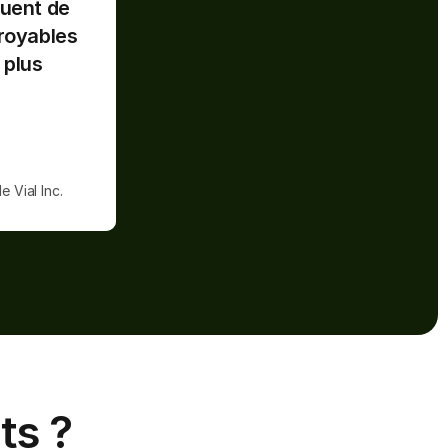
uent de 
reprises et 
royables 
es choses 
plus 
 notre vie 
 Vial Inc.
ts ?