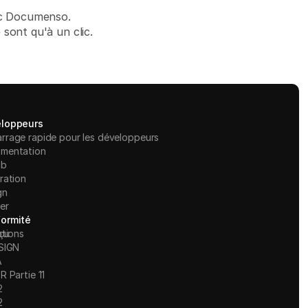
vec Documenso.
sont qu'à un clic.
loppeurs
rrage rapide pour les développeurs
mentation
ub
ration
gn
er
ormité
ations
çu
ESIGN
A
R Partie 11
2
2