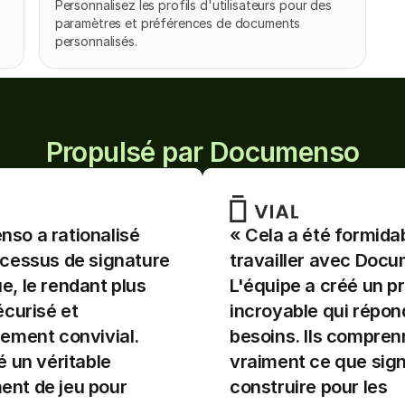
Personnalisez les profils d'utilisateurs pour des 
paramètres et préférences de documents 
personnalisés.
Propulsé par Documenso
so a rationalisé 
« Cela a été formidab
cessus de signature 
travailler avec Docu
, le rendant plus 
L'équipe a créé un pr
été formidable de 
« Cela a été formidable
écurisé et 
incroyable qui répond
r avec Documenso ! 
travailler avec Docume
a créé un produit 
L'équipe a créé un prod
ement convivial. 
besoins. Ils compren
e qui répond à nos 
incroyable qui répond 
é un véritable 
vraiment ce que signi
Ils comprennent 
besoins. Ils comprenne
nt de jeu pour 
construire pour les 
ce que signifie 
vraiment ce que signifi