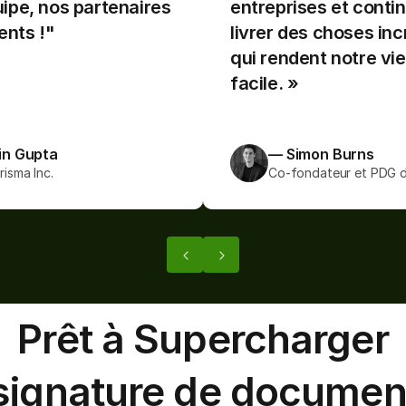
ipe, nos partenaires 
entreprises et contin
 pour les entreprises et 
construire pour les ent
ients !"
livrer des choses inc
t de livrer des choses 
continuent de livrer d
qui rendent notre vie 
es qui rendent notre vie 
incroyables qui rendent
facile. »
e. »
plus facile. »
in Gupta
— Simon Burns
isma Inc.
Co-fondateur et PDG de
Prêt à Supercharger
signature de documen