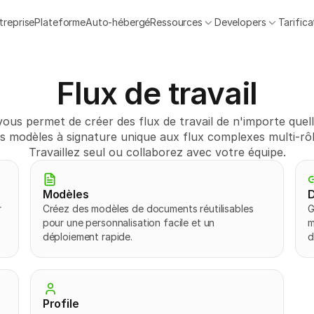
treprise
Plateforme
Auto-hébergé
Ressources
Developers
Tarifica
Flux de travail
us permet de créer des flux de travail de n'importe quell
s modèles à signature unique aux flux complexes multi-rôl
Travaillez seul ou collaborez avec votre équipe.
Modèles
D
 
Créez des modèles de documents réutilisables 
G
pour une personnalisation facile et un 
m
déploiement rapide.
d
Profile