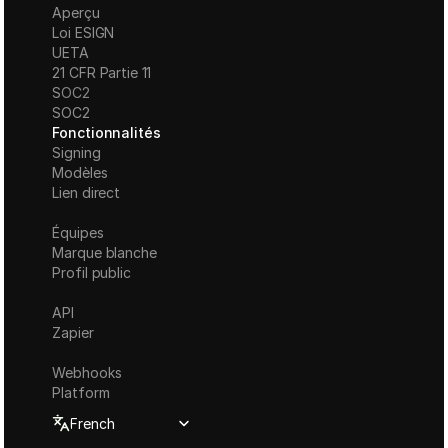
Aperçu
Loi ESIGN
UETA
21 CFR Partie 11
S
OC2
SOC2
Fonctionnalités
Signing
Modèles
Lien direct
Équipes
Marque blanche
Profil public
API
Zapier
Webhooks
Platform
Select Language
French