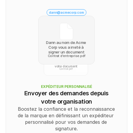
dann@acmecorp.com
re
Suivant
Dann au nom de Acme 
Corp vous a invité à 
signer un document
Contrat d'entreprise.pdf
Dwight a signé
votre document
Contrat.pdf
EXPÉDITEUR PERSONNALISÉ
Envoyer des demandes depuis
votre organisation
Boostez la confiance et la reconnaissance 
de la marque en définissant un expéditeur 
personnalisé pour vos demandes de 
signature.