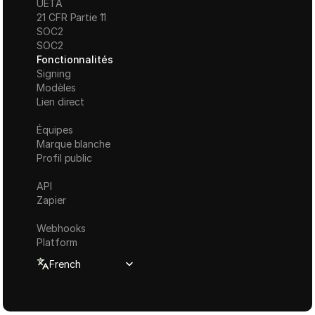
UETA
21 CFR Partie 11
S
OC2
SOC2
Fonctionnalités
Signing
Modèles
Lien direct
Équipes
Marque blanche
Profil public
API
Zapier
Webhooks
Platform
Select Language
French