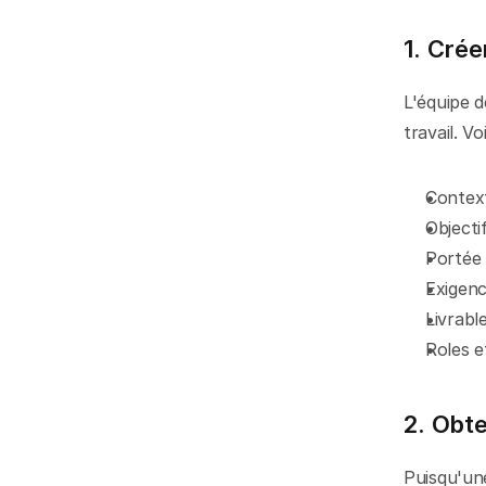
1. Crée
L'équipe d
travail. Vo
Context
Objecti
Portée (
Exigenc
Livrabl
Roles e
2. Obte
Puisqu'une