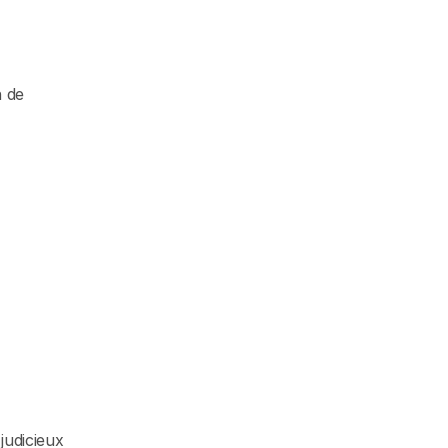
 de 
udicieux 