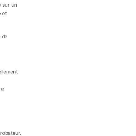
 sur un 
et 
 de 
llement 
e 
robateur. 