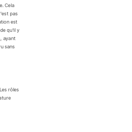
. Cela 
'est pas 
tion est 
e qu'il y 
, ayant 
u sans 
Les rôles 
ture 