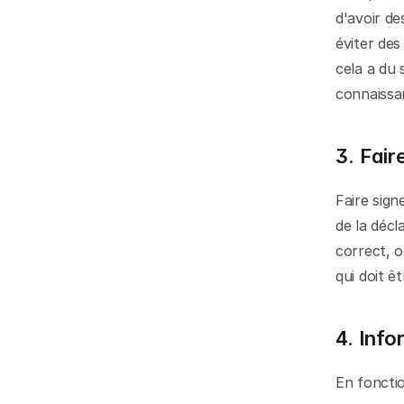
d'avoir de
éviter des
cela a du 
connaissan
3. Fair
Faire signe
de la décl
correct, o
qui doit êt
4. Info
En fonctio