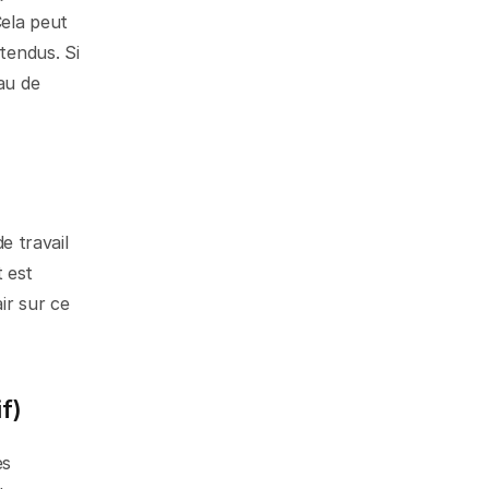
ela peut 
tendus. Si 
u de 
e travail 
 est 
r sur ce 
f)
s 