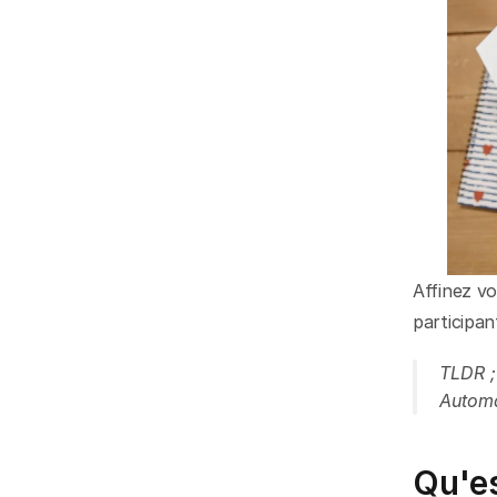
Affinez vo
participan
TLDR ; 
Automa
Qu'es