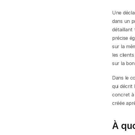
Une déclar
dans un pro
détaillant 
précise ég
sur la mêm
les clients
sur la bon
Dans le co
qui décrit 
concret à 
créée aprè
À quo