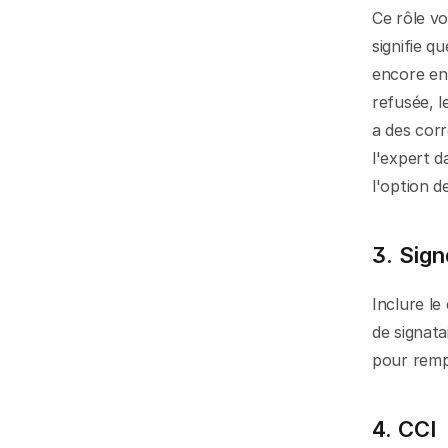
Ce rôle vo
signifie q
encore en 
refusée, l
a des corr
l'expert 
l'option d
3. Sign
Inclure le
de signata
pour rempl
4. CCI