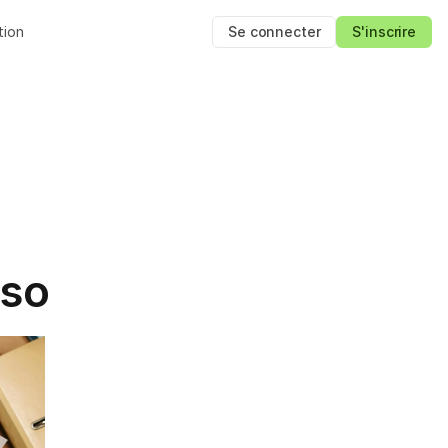
tion
Se connecter
S'inscrire
nso