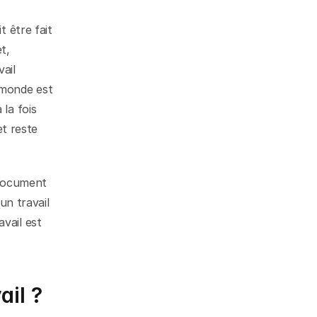
 être fait 
, 
ail 
monde est 
la fois 
t reste 
 document 
un travail 
ail est 
ail ?