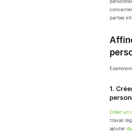
personnes 
concerner 
parties in
Affin
pers
Examinons
1. Cré
person
Créer un 
travail r
ajouter 
du