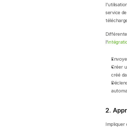
l'utilisat
service d
télécharg
Différente
l'
intégrat
Envoyer
Créer 
créé d
Déclenc
automat
2. App
Impliquer 