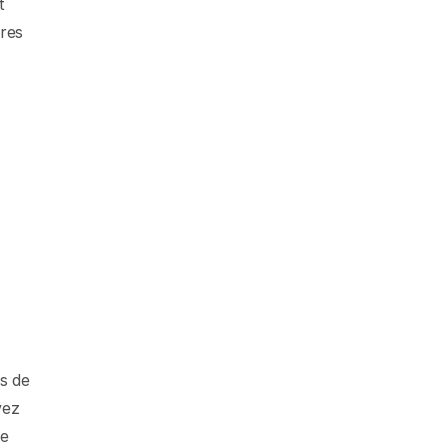
 
res 
 de 
ez 
e 