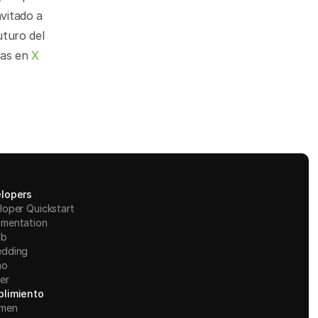
vitado a 
uturo del 
as en 
X 
lopers
loper Quickstart
mentation
ub
dding
ño
er
limiento
men