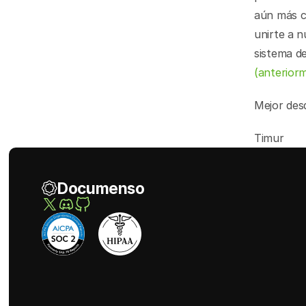
aún más cr
unirte a n
sistema d
(anterior
Mejor de
Timur
Documenso