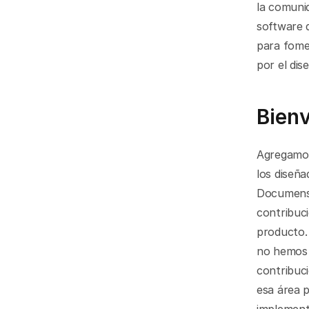
la comunid
software d
para fome
por el dis
Bien
Agregamos
los diseña
Documenso
contribuci
producto.
no hemos 
contribuc
esa área p