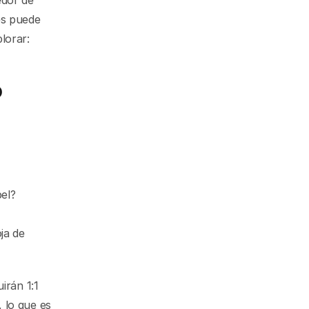
dor de 
s puede 
lorar:
o
el?
a de 
rán 1:1 
lo que es 