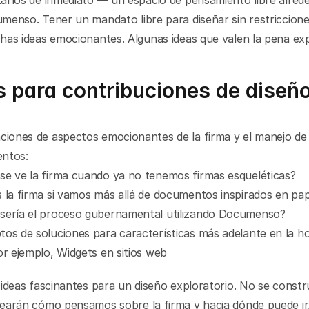
arlos de inmediato — un espacio de pensamiento libre alrede
menso. Tener un mandato libre para diseñar sin restriccione
has ideas emocionantes. Algunas ideas que valen la pena exp
 para contribuciones de diseñ
ciones de aspectos emocionantes de la firma y el manejo de 
ntos:
e ve la firma cuando ya no tenemos firmas esqueléticas?
 la firma si vamos más allá de documentos inspirados en pap
sería el proceso gubernamental utilizando Documenso?
os de soluciones para características más adelante en la hoj
or ejemplo, Widgets en sitios web
ideas fascinantes para un diseño exploratorio. No se construi
earán cómo pensamos sobre la firma y hacia dónde puede ir, 