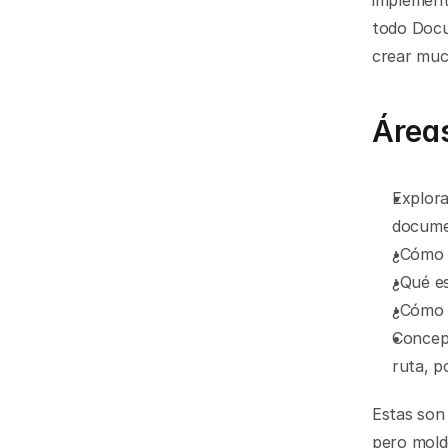
implement
todo Docu
crear muc
Áreas
Explora
docume
¿Cómo s
¿Qué es
¿Cómo 
Concept
ruta, p
Estas son 
pero mold