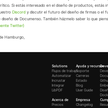
ítico. Si estás interesado en el diseño de productos, estás in
uestro 
Discord
 y discutir el futuro del diseño de firmas o el f
e diseño de Documenso. También házmelo saber lo que piens
mente Twitter)
sde Hamburgo,
Solutions
Ayuda y recursos
Deve
Flujos de trabajo
Soporte
Deve
Automatizar
Carreras
Docu
Incrustar
Estado
Gith
Integrar
Blog
Embe
LibPDF
User Guide
Dise
Dock
Acerca de
Empresa
Cump
Precios
Changelog
Resu