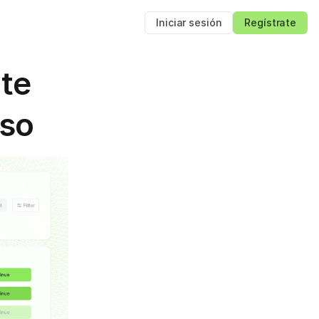
s
Iniciar sesión
Regístrate
te 
nso