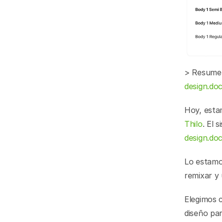
design.d
Thilo
design.d
Lo estamo
remixar y
Elegimos 
diseño par