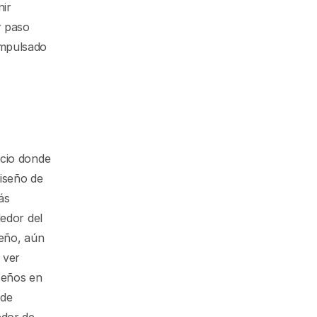
ir 
 paso 
mpulsado 
cio donde 
iseño de 
s 
edor del 
eño, aún 
ver 
eños en 
de 