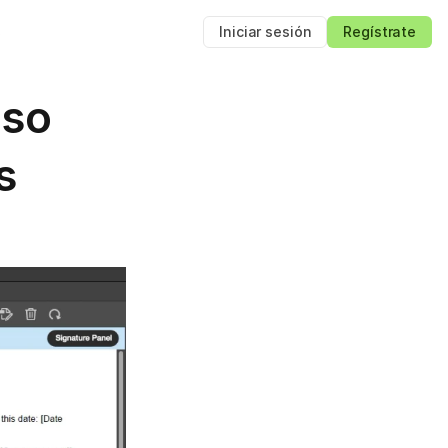
s
Iniciar sesión
Regístrate
so 
s