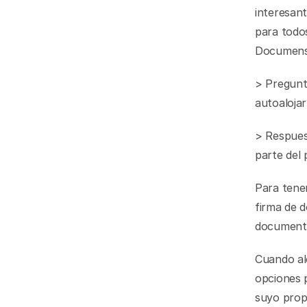
interesan
para todos
Documens
> Pregunt
autoalojar
> Respuest
parte del 
Para tener
firma de d
documento,
Cuando alo
opciones p
suyo propi