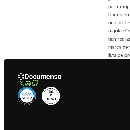
por ejemp
Documenso
un certif
regulación
han realiz
marca de 
lista de p
Documenso