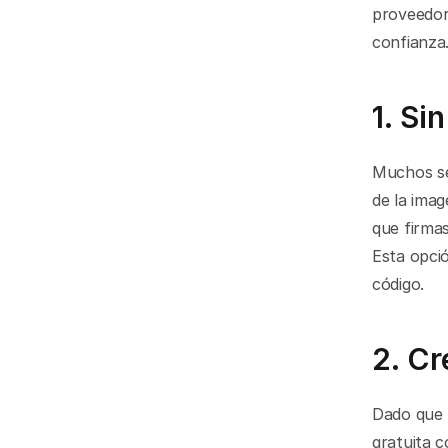
proveedor 
confianza
1. Si
Muchos ser
de la imag
que firma
Esta opci
código.
2. Cr
Dado que l
gratuita 