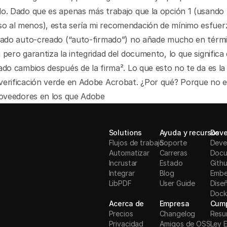
lo. Dado que es apenas más trabajo que la opción 1 (usando 
 al menos), esta sería mi recomendación de mínimo esfuerz
icado auto-creado (“auto-firmado”) no añade mucho en térmi
 pero garantiza la integridad del documento, lo que significa 
ado cambios después de la firma². Lo que esto no te da es la
verificación verde en Adobe Acrobat. ¿Por qué? Porque no es
roveedores en los que Adobe 
Solutions
Ayuda y recursos
Deve
Flujos de trabajo
Soporte
Deve
Automatizar
Carreras
Docu
Incrustar
Estado
Gith
Integrar
Blog
Embe
LibPDF
User Guide
Dise
Dock
Acerca de
Empresa
Cump
Precios
Changelog
Resu
Privacidad
Amigos de OSS
Ley 