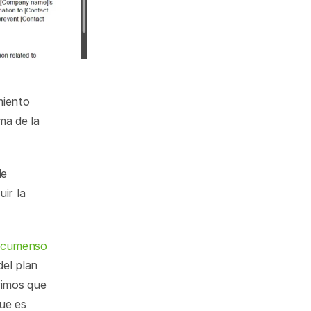
iento 
a de la 
e 
r la 
ocumenso 
el plan 
imos que 
ue es 