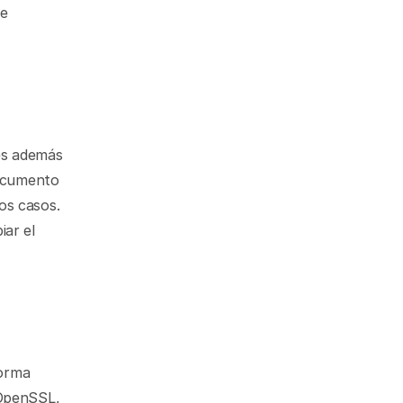
e 
es además 
ocumento 
s casos. 
r el 
orma 
OpenSSL, 