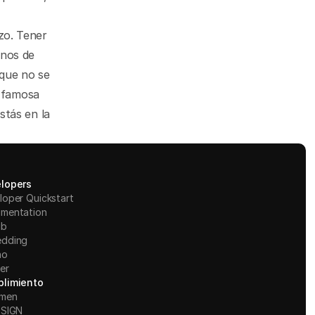
o. Tener 
nos de 
que no se 
 famosa 
tás en la 
lopers
loper Quickstart
mentation
ub
dding
ño
er
limiento
men
ESIGN