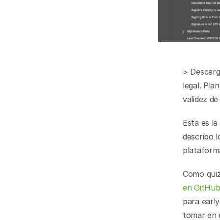
> Descarg
legal. Pl
validez de 
Esta es la
describo l
plataform
Como quiz
en GitHu
para earl
tomar en e