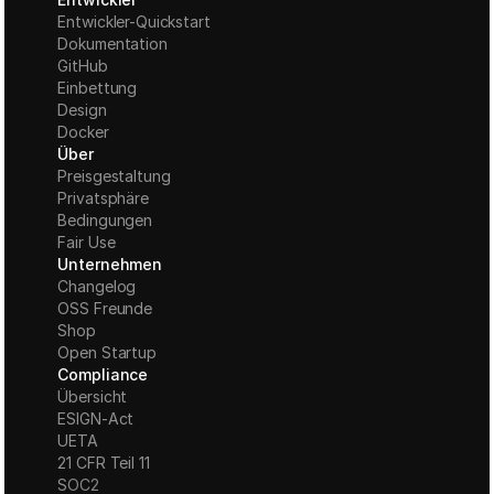
Entwickler-Quickstart
Dokumentation
GitHub
Einbettung
Design
Docker
Über
Preisgestaltung
Privatsphäre
Bedingungen
Fair Use
Unternehmen
Changelog
OSS Freunde
Shop
Open Startup
Compliance
Übersicht
ESIGN-Act
UETA
21 CFR Teil 11
S
OC2