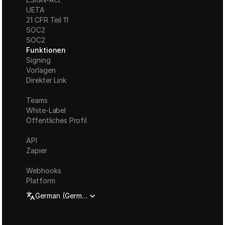
UETA
21 CFR Teil 11
S
OC2
SOC2
Funktionen
Signing
Vorlagen
Direkter Link
Teams
White-Label
Öffentliches Profil
API
Zapier
Webhooks
Platform
Select Language
German (Germany)